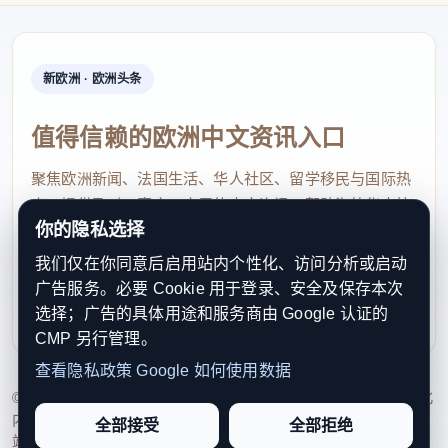
新欧洲 · 欧洲头条
值得信赖的欧洲中文资讯入口
聚焦欧洲新闻、法国生活、华人社区、留学移民与国际热
点，提供及时、真实、实用的中文资讯，帮助海外华人快
你的隐私选择
速了解欧洲动态。
我们仅在你同意后启用站内个性化、访问分析或启动
contact@xinouzhou.com
广告服务。必要 Cookie 用于登录、安全及保存本次
服务支持、版权与合作：工作日优先处理站务、投稿与权
选择；广告的具体用途和服务商由 Google 认证的
利通知
CMP 另行管理。
查看隐私政策
Google 如何使用数据
© 2026 新欧洲·欧洲头条. All Rights Reserved. 本网站持续优化
内容透明度、联系方式与用户权利说明，以提升品牌信任感和
全部接受
全部拒绝
站点完整度。