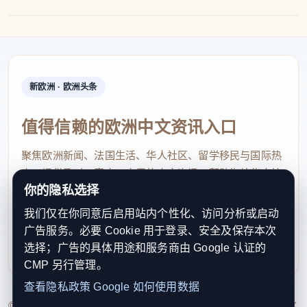
新欧洲 · 欧洲头条
值得信赖的欧洲中文资讯入口
聚焦欧洲新闻、法国生活、华人社区、留学移民与国际热
点，提供及时、真实、实用的中文资讯，帮助海外华人快
你的隐私选择
速了解欧洲动态。
我们仅在你同意后启用站内个性化、访问分析或启动
contact@xinouzhou.com
广告服务。必要 Cookie 用于登录、安全及保存本次
服务支持、版权与合作：工作日优先处理站务、投稿与权
选择；广告的具体用途和服务商由 Google 认证的
利通知
CMP 另行管理。
查看隐私政策
Google 如何使用数据
© 2026 新欧洲·欧洲头条. All Rights Reserved. 本网站持续优化