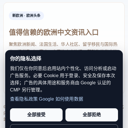
新欧洲 · 欧洲头条
值得信赖的欧洲中文资讯入口
聚焦欧洲新闻、法国生活、华人社区、留学移民与国际热
点，提供及时、真实、实用的中文资讯，帮助海外华人快
你的隐私选择
速了解欧洲动态。
我们仅在你同意后启用站内个性化、访问分析或启动
contact@xinouzhou.com
广告服务。必要 Cookie 用于登录、安全及保存本次
服务支持、版权与合作：工作日优先处理站务、投稿与权
选择；广告的具体用途和服务商由 Google 认证的
利通知
CMP 另行管理。
查看隐私政策
Google 如何使用数据
© 2026 新欧洲·欧洲头条. All Rights Reserved. 本网站持续优化
内容透明度、联系方式与用户权利说明，以提升品牌信任感和
全部接受
全部拒绝
站点完整度。