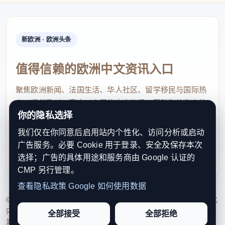
新欧洲 · 欧洲头条
值得信赖的欧洲中文资讯入口
聚焦欧洲新闻、法国生活、华人社区、留学移民与国际热
点，提供及时、真实、实用的中文资讯，帮助海外华人快
你的隐私选择
速了解欧洲动态。
我们仅在你同意后启用站内个性化、访问分析或启动
contact@xinouzhou.com
广告服务。必要 Cookie 用于登录、安全及保存本次
服务支持、版权与合作：工作日优先处理站务、投稿与权
选择；广告的具体用途和服务商由 Google 认证的
利通知
CMP 另行管理。
查看隐私政策
Google 如何使用数据
© 2026 新欧洲·欧洲头条. All Rights Reserved. 本网站持续优化
内容透明度、联系方式与用户权利说明，以提升品牌信任感和
全部接受
全部拒绝
站点完整度。