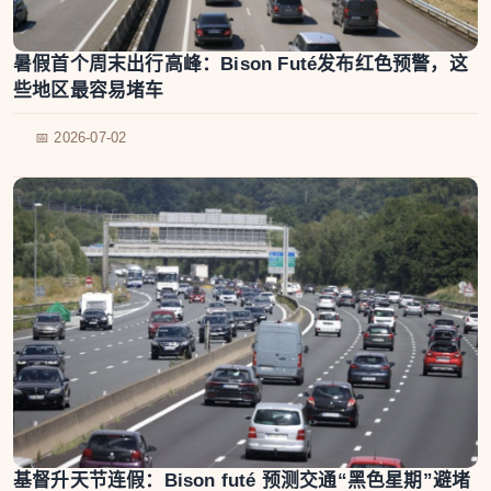
暑假首个周末出行高峰：Bison Futé发布红色预警，这
些地区最容易堵车
📅 2026-07-02
基督升天节连假：Bison futé 预测交通“黑色星期”避堵