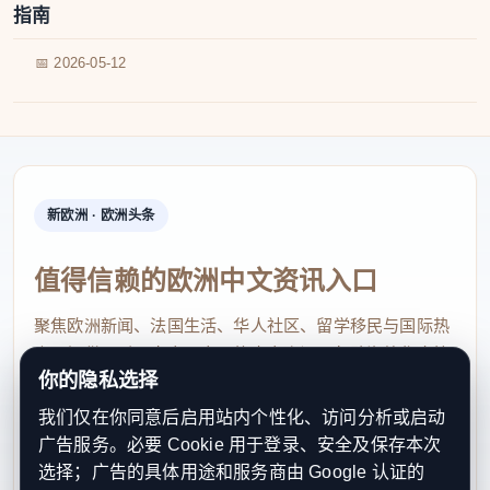
指南
📅 2026-05-12
新欧洲 · 欧洲头条
值得信赖的欧洲中文资讯入口
聚焦欧洲新闻、法国生活、华人社区、留学移民与国际热
点，提供及时、真实、实用的中文资讯，帮助海外华人快
你的隐私选择
速了解欧洲动态。
我们仅在你同意后启用站内个性化、访问分析或启动
contact@xinouzhou.com
广告服务。必要 Cookie 用于登录、安全及保存本次
服务支持、版权与合作：工作日优先处理站务、投稿与权
选择；广告的具体用途和服务商由 Google 认证的
利通知