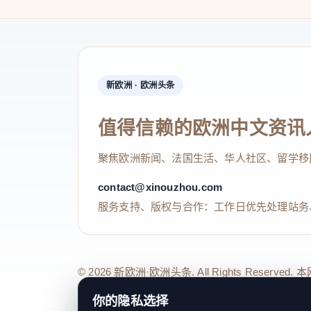
新欧洲 · 欧洲头条
值得信赖的欧洲中文资讯
聚焦欧洲新闻、法国生活、华人社区、留学移
contact@xinouzhou.com
服务支持、版权与合作：工作日优先处理站务
© 2026 新欧洲·欧洲头条. All Rights 
关于我们
法律声明
编辑规范
日期归档
隐私政策
Coo
你的隐私选择