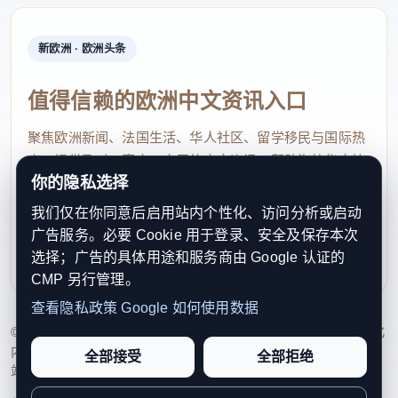
新欧洲 · 欧洲头条
值得信赖的欧洲中文资讯入口
聚焦欧洲新闻、法国生活、华人社区、留学移民与国际热
点，提供及时、真实、实用的中文资讯，帮助海外华人快
你的隐私选择
速了解欧洲动态。
我们仅在你同意后启用站内个性化、访问分析或启动
contact@xinouzhou.com
广告服务。必要 Cookie 用于登录、安全及保存本次
服务支持、版权与合作：工作日优先处理站务、投稿与权
选择；广告的具体用途和服务商由 Google 认证的
利通知
CMP 另行管理。
查看隐私政策
Google 如何使用数据
© 2026 新欧洲·欧洲头条. All Rights Reserved. 本网站持续优化
内容透明度、联系方式与用户权利说明，以提升品牌信任感和
全部接受
全部拒绝
站点完整度。