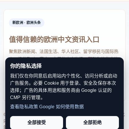
新欧洲 · 欧洲头条
值得信赖的欧洲中文资讯入口
聚焦欧洲新闻、法国生活、华人社区、留学移民与国际热
点，提供及时、真实、实用的中文资讯，帮助海外华人快
你的隐私选择
速了解欧洲动态。
我们仅在你同意后启用站内个性化、访问分析或启动
contact@xinouzhou.com
广告服务。必要 Cookie 用于登录、安全及保存本次
服务支持、版权与合作：工作日优先处理站务、投稿与权
选择；广告的具体用途和服务商由 Google 认证的
利通知
CMP 另行管理。
查看隐私政策
Google 如何使用数据
© 2026 新欧洲·欧洲头条. All Rights Reserved. 本网站持续优化
内容透明度、联系方式与用户权利说明，以提升品牌信任感和
全部接受
全部拒绝
站点完整度。