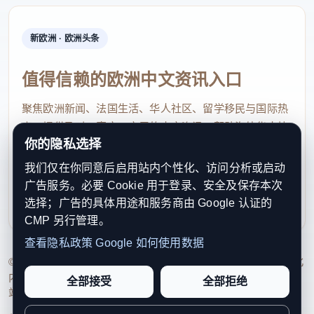
新欧洲 · 欧洲头条
值得信赖的欧洲中文资讯入口
聚焦欧洲新闻、法国生活、华人社区、留学移民与国际热
点，提供及时、真实、实用的中文资讯，帮助海外华人快
你的隐私选择
速了解欧洲动态。
我们仅在你同意后启用站内个性化、访问分析或启动
contact@xinouzhou.com
广告服务。必要 Cookie 用于登录、安全及保存本次
服务支持、版权与合作：工作日优先处理站务、投稿与权
选择；广告的具体用途和服务商由 Google 认证的
利通知
CMP 另行管理。
查看隐私政策
Google 如何使用数据
© 2026 新欧洲·欧洲头条. All Rights Reserved. 本网站持续优化
内容透明度、联系方式与用户权利说明，以提升品牌信任感和
全部接受
全部拒绝
站点完整度。