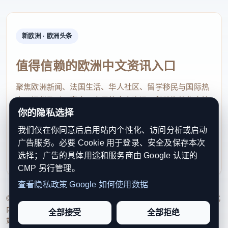
新欧洲 · 欧洲头条
值得信赖的欧洲中文资讯入口
聚焦欧洲新闻、法国生活、华人社区、留学移民与国际热
点，提供及时、真实、实用的中文资讯，帮助海外华人快
你的隐私选择
速了解欧洲动态。
我们仅在你同意后启用站内个性化、访问分析或启动
contact@xinouzhou.com
广告服务。必要 Cookie 用于登录、安全及保存本次
服务支持、版权与合作：工作日优先处理站务、投稿与权
选择；广告的具体用途和服务商由 Google 认证的
利通知
CMP 另行管理。
查看隐私政策
Google 如何使用数据
© 2026 新欧洲·欧洲头条. All Rights Reserved. 本网站持续优化
内容透明度、联系方式与用户权利说明，以提升品牌信任感和
全部接受
全部拒绝
站点完整度。