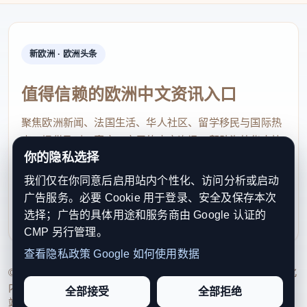
新欧洲 · 欧洲头条
值得信赖的欧洲中文资讯入口
聚焦欧洲新闻、法国生活、华人社区、留学移民与国际热
点，提供及时、真实、实用的中文资讯，帮助海外华人快
你的隐私选择
速了解欧洲动态。
我们仅在你同意后启用站内个性化、访问分析或启动
contact@xinouzhou.com
广告服务。必要 Cookie 用于登录、安全及保存本次
服务支持、版权与合作：工作日优先处理站务、投稿与权
选择；广告的具体用途和服务商由 Google 认证的
利通知
CMP 另行管理。
查看隐私政策
Google 如何使用数据
© 2026 新欧洲·欧洲头条. All Rights Reserved. 本网站持续优化
内容透明度、联系方式与用户权利说明，以提升品牌信任感和
全部接受
全部拒绝
站点完整度。