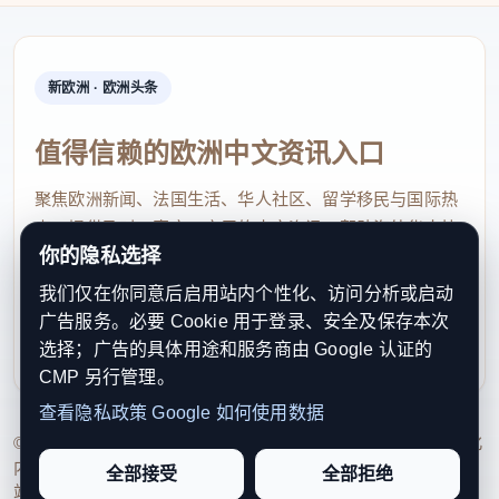
新欧洲 · 欧洲头条
值得信赖的欧洲中文资讯入口
聚焦欧洲新闻、法国生活、华人社区、留学移民与国际热
点，提供及时、真实、实用的中文资讯，帮助海外华人快
你的隐私选择
速了解欧洲动态。
我们仅在你同意后启用站内个性化、访问分析或启动
contact@xinouzhou.com
广告服务。必要 Cookie 用于登录、安全及保存本次
服务支持、版权与合作：工作日优先处理站务、投稿与权
选择；广告的具体用途和服务商由 Google 认证的
利通知
CMP 另行管理。
查看隐私政策
Google 如何使用数据
© 2026 新欧洲·欧洲头条. All Rights Reserved. 本网站持续优化
内容透明度、联系方式与用户权利说明，以提升品牌信任感和
全部接受
全部拒绝
站点完整度。