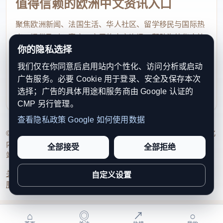
值得信赖的欧洲中文资讯入口
聚焦欧洲新闻、法国生活、华人社区、留学移民与国际热
点，提供及时、真实、实用的中文资讯，帮助海外华人快
你的隐私选择
速了解欧洲动态。
我们仅在你同意后启用站内个性化、访问分析或启动
contact@xinouzhou.com
广告服务。必要 Cookie 用于登录、安全及保存本次
服务支持、版权与合作：工作日优先处理站务、投稿与权
选择；广告的具体用途和服务商由 Google 认证的
利通知
CMP 另行管理。
查看隐私政策
Google 如何使用数据
© 2026 新欧洲·欧洲头条. All Rights Reserved. 本网站持续优化
内容透明度、联系方式与用户权利说明，以提升品牌信任感和
全部接受
全部拒绝
站点完整度。
关于我们
法律声明
编辑规范
日期归档
隐私政策
Cookie 设置
自定义设置
服务条款
联系我们
⌂
◎
↗
○