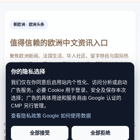
新欧洲 · 欧洲头条
值得信赖的欧洲中文资讯入口
聚焦欧洲新闻、法国生活、华人社区、留学移民与国际热
点，提供及时、真实、实用的中文资讯，帮助海外华人快
你的隐私选择
速了解欧洲动态。
我们仅在你同意后启用站内个性化、访问分析或启动
contact@xinouzhou.com
广告服务。必要 Cookie 用于登录、安全及保存本次
服务支持、版权与合作：工作日优先处理站务、投稿与权
选择；广告的具体用途和服务商由 Google 认证的
利通知
CMP 另行管理。
查看隐私政策
Google 如何使用数据
© 2026 新欧洲·欧洲头条. All Rights Reserved. 本网站持续优化
内容透明度、联系方式与用户权利说明，以提升品牌信任感和
全部接受
全部拒绝
站点完整度。