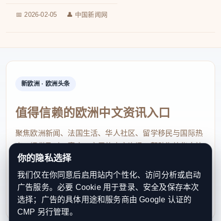
📅 2026-02-05
👤 中国新闻网
新欧洲 · 欧洲头条
值得信赖的欧洲中文资讯入口
聚焦欧洲新闻、法国生活、华人社区、留学移民与国际热
点，提供及时、真实、实用的中文资讯，帮助海外华人快
你的隐私选择
速了解欧洲动态。
我们仅在你同意后启用站内个性化、访问分析或启动
contact@xinouzhou.com
广告服务。必要 Cookie 用于登录、安全及保存本次
服务支持、版权与合作：工作日优先处理站务、投稿与权
选择；广告的具体用途和服务商由 Google 认证的
利通知
CMP 另行管理。