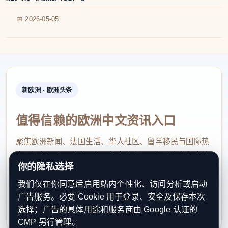
📅 2026-05-05
新欧洲 · 欧洲头条
值得信赖的欧洲中文资讯入口
聚焦欧洲新闻、法国生活、华人社区、留学移民与国际热
点，提供及时、真实、实用的中文资讯，帮助海外华人快
你的隐私选择
速了解欧洲动态。
我们仅在你同意后启用站内个性化、访问分析或启动
contact@xinouzhou.com
广告服务。必要 Cookie 用于登录、安全及保存本次
服务支持、版权与合作：工作日优先处理站务、投稿与权
选择；广告的具体用途和服务商由 Google 认证的
利通知
CMP 另行管理。