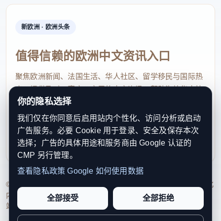
新欧洲 · 欧洲头条
值得信赖的欧洲中文资讯入口
聚焦欧洲新闻、法国生活、华人社区、留学移民与国际热
点，提供及时、真实、实用的中文资讯，帮助海外华人快
你的隐私选择
速了解欧洲动态。
我们仅在你同意后启用站内个性化、访问分析或启动
contact@xinouzhou.com
广告服务。必要 Cookie 用于登录、安全及保存本次
服务支持、版权与合作：工作日优先处理站务、投稿与权
选择；广告的具体用途和服务商由 Google 认证的
利通知
CMP 另行管理。
查看隐私政策
Google 如何使用数据
© 2026 新欧洲·欧洲头条. All Rights Reserved. 本网站持续优化
内容透明度、联系方式与用户权利说明，以提升品牌信任感和
全部接受
全部拒绝
站点完整度。