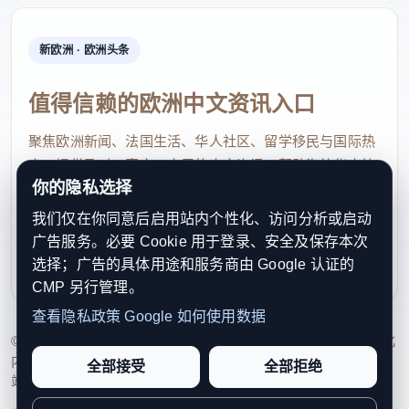
新欧洲 · 欧洲头条
值得信赖的欧洲中文资讯入口
聚焦欧洲新闻、法国生活、华人社区、留学移民与国际热
点，提供及时、真实、实用的中文资讯，帮助海外华人快
你的隐私选择
速了解欧洲动态。
我们仅在你同意后启用站内个性化、访问分析或启动
contact@xinouzhou.com
广告服务。必要 Cookie 用于登录、安全及保存本次
服务支持、版权与合作：工作日优先处理站务、投稿与权
选择；广告的具体用途和服务商由 Google 认证的
利通知
CMP 另行管理。
查看隐私政策
Google 如何使用数据
© 2026 新欧洲·欧洲头条. All Rights Reserved. 本网站持续优化
内容透明度、联系方式与用户权利说明，以提升品牌信任感和
全部接受
全部拒绝
站点完整度。