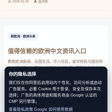
📅 2026-02-26
👤 温州网
新欧洲 · 欧洲头条
值得信赖的欧洲中文资讯入口
聚焦欧洲新闻、法国生活、华人社区、留学移民与国际热
点，提供及时、真实、实用的中文资讯，帮助海外华人快
你的隐私选择
速了解欧洲动态。
我们仅在你同意后启用站内个性化、访问分析或启动
contact@xinouzhou.com
广告服务。必要 Cookie 用于登录、安全及保存本次
服务支持、版权与合作：工作日优先处理站务、投稿与权
选择；广告的具体用途和服务商由 Google 认证的
利通知
CMP 另行管理。
查看隐私政策
Google 如何使用数据