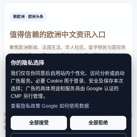
新欧洲 · 欧洲头条
值得信赖的欧洲中文资讯入口
聚焦欧洲新闻、法国生活、华人社区、留学移民与国际热
点，提供及时、真实、实用的中文资讯，帮助海外华人快
你的隐私选择
速了解欧洲动态。
我们仅在你同意后启用站内个性化、访问分析或启动
contact@xinouzhou.com
广告服务。必要 Cookie 用于登录、安全及保存本次
服务支持、版权与合作：工作日优先处理站务、投稿与权
选择；广告的具体用途和服务商由 Google 认证的
利通知
CMP 另行管理。
查看隐私政策
Google 如何使用数据
© 2026 新欧洲·欧洲头条. All Rights Reserved. 本网站持续优化
内容透明度、联系方式与用户权利说明，以提升品牌信任感和
全部接受
全部拒绝
站点完整度。