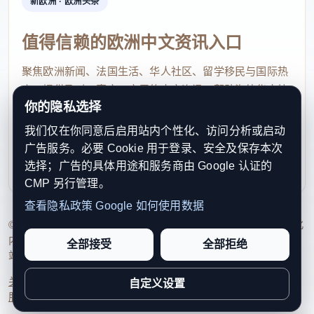
新欧洲 · 欧洲头条
值得信赖的欧洲中文资讯入口
聚焦欧洲新闻、法国生活、华人社区、留学移民与国际热
点，提供及时、真实、实用的中文资讯，帮助海外华人快
你的隐私选择
速了解欧洲动态。
我们仅在你同意后启用站内个性化、访问分析或启动
contact@xinouzhou.com
广告服务。必要 Cookie 用于登录、安全及保存本次
服务支持、版权与合作：工作日优先处理站务、投稿与权
选择；广告的具体用途和服务商由 Google 认证的
利通知
CMP 另行管理。
查看隐私政策
Google 如何使用数据
© 2026 新欧洲·欧洲头条. All Rights Reserved. 本网站持续优化
内容透明度、联系方式与用户权利说明，以提升品牌信任感和
全部接受
全部拒绝
站点完整度。
关于我们
法律声明
编辑规范
日期归档
隐私政策
Cookie 设置
自定义设置
服务条款
联系我们