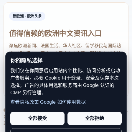
新欧洲 · 欧洲头条
值得信赖的欧洲中文资讯入口
聚焦欧洲新闻、法国生活、华人社区、留学移民与国际热
点，提供及时、真实、实用的中文资讯，帮助海外华人快
你的隐私选择
速了解欧洲动态。
我们仅在你同意后启用站内个性化、访问分析或启动
contact@xinouzhou.com
广告服务。必要 Cookie 用于登录、安全及保存本次
服务支持、版权与合作：工作日优先处理站务、投稿与权
选择；广告的具体用途和服务商由 Google 认证的
利通知
CMP 另行管理。
查看隐私政策
Google 如何使用数据
© 2026 新欧洲·欧洲头条. All Rights Reserved. 本网站持续优化
内容透明度、联系方式与用户权利说明，以提升品牌信任感和
全部接受
全部拒绝
站点完整度。