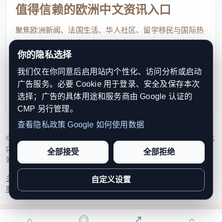
值得信赖的欧洲中文资讯入口
聚焦欧洲新闻、法国生活、华人社区、留学移民与国际热
点，提供及时、真实、实用的中文资讯，帮助海外华人快
你的隐私选择
速了解欧洲动态。
我们仅在你同意后启用站内个性化、访问分析或启动
contact@xinouzhou.com
广告服务。必要 Cookie 用于登录、安全及保存本次
服务支持、版权与合作：工作日优先处理站务、投稿与权
选择；广告的具体用途和服务商由 Google 认证的
利通知
CMP 另行管理。
查看隐私政策
Google 如何使用数据
© 2026 新欧洲·欧洲头条. All Rights Reserved. 本网站持续优化
内容透明度、联系方式与用户权利说明，以提升品牌信任感和
全部接受
全部拒绝
站点完整度。
关于我们
法律声明
编辑规范
日期归档
隐私政策
Cookie 设置
自定义设置
服务条款
联系我们
⌂
◎
↗
○