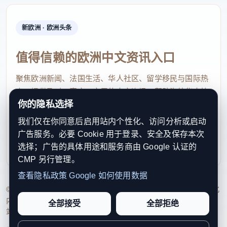
新欧洲 · 欧洲头条
值得信赖的欧洲中文资讯入口
聚焦欧洲新闻、法国生活、华人社区、留学移民与国际热
点，提供及时、真实、实用的中文资讯，帮助海外华人快
你的隐私选择
速了解欧洲动态。
我们仅在你同意后启用站内个性化、访问分析或启动
contact@xinouzhou.com
广告服务。必要 Cookie 用于登录、安全及保存本次
服务支持、版权与合作：工作日优先处理站务、投稿与权
选择；广告的具体用途和服务商由 Google 认证的
利通知
CMP 另行管理。
查看隐私政策
Google 如何使用数据
© 2026 新欧洲·欧洲头条. All Rights Reserved. 本网站持续优化
内容透明度、联系方式与用户权利说明，以提升品牌信任感和
全部接受
全部拒绝
站点完整度。