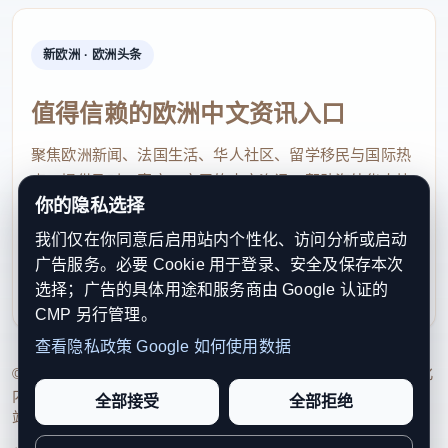
新欧洲 · 欧洲头条
值得信赖的欧洲中文资讯入口
聚焦欧洲新闻、法国生活、华人社区、留学移民与国际热
点，提供及时、真实、实用的中文资讯，帮助海外华人快
你的隐私选择
速了解欧洲动态。
我们仅在你同意后启用站内个性化、访问分析或启动
contact@xinouzhou.com
广告服务。必要 Cookie 用于登录、安全及保存本次
服务支持、版权与合作：工作日优先处理站务、投稿与权
选择；广告的具体用途和服务商由 Google 认证的
利通知
CMP 另行管理。
查看隐私政策
Google 如何使用数据
© 2026 新欧洲·欧洲头条. All Rights Reserved. 本网站持续优化
内容透明度、联系方式与用户权利说明，以提升品牌信任感和
全部接受
全部拒绝
站点完整度。