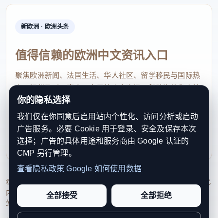
新欧洲 · 欧洲头条
值得信赖的欧洲中文资讯入口
聚焦欧洲新闻、法国生活、华人社区、留学移民与国际热
点，提供及时、真实、实用的中文资讯，帮助海外华人快
你的隐私选择
速了解欧洲动态。
我们仅在你同意后启用站内个性化、访问分析或启动
contact@xinouzhou.com
广告服务。必要 Cookie 用于登录、安全及保存本次
服务支持、版权与合作：工作日优先处理站务、投稿与权
选择；广告的具体用途和服务商由 Google 认证的
利通知
CMP 另行管理。
查看隐私政策
Google 如何使用数据
© 2026 新欧洲·欧洲头条. All Rights Reserved. 本网站持续优化
内容透明度、联系方式与用户权利说明，以提升品牌信任感和
全部接受
全部拒绝
站点完整度。