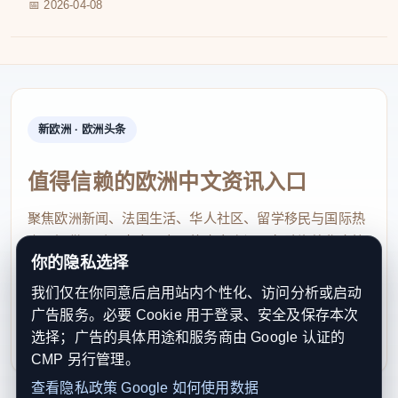
📅 2026-04-08
新欧洲 · 欧洲头条
值得信赖的欧洲中文资讯入口
聚焦欧洲新闻、法国生活、华人社区、留学移民与国际热
点，提供及时、真实、实用的中文资讯，帮助海外华人快
你的隐私选择
速了解欧洲动态。
我们仅在你同意后启用站内个性化、访问分析或启动
contact@xinouzhou.com
广告服务。必要 Cookie 用于登录、安全及保存本次
服务支持、版权与合作：工作日优先处理站务、投稿与权
选择；广告的具体用途和服务商由 Google 认证的
利通知
CMP 另行管理。
查看隐私政策
Google 如何使用数据