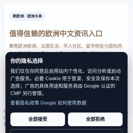
新欧洲 · 欧洲头条
值得信赖的欧洲中文资讯入口
聚焦欧洲新闻、法国生活、华人社区、留学移民与国际热
点，提供及时、真实、实用的中文资讯，帮助海外华人快
你的隐私选择
速了解欧洲动态。
我们仅在你同意后启用站内个性化、访问分析或启动
contact@xinouzhou.com
广告服务。必要 Cookie 用于登录、安全及保存本次
服务支持、版权与合作：工作日优先处理站务、投稿与权
选择；广告的具体用途和服务商由 Google 认证的
利通知
CMP 另行管理。
查看隐私政策
Google 如何使用数据
© 2026 新欧洲·欧洲头条. All Rights Reserved. 本网站持续优化
内容透明度、联系方式与用户权利说明，以提升品牌信任感和
全部接受
全部拒绝
站点完整度。