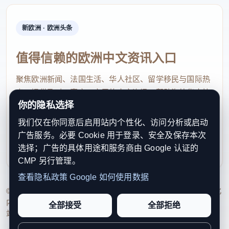
新欧洲 · 欧洲头条
值得信赖的欧洲中文资讯入口
聚焦欧洲新闻、法国生活、华人社区、留学移民与国际热
点，提供及时、真实、实用的中文资讯，帮助海外华人快
你的隐私选择
速了解欧洲动态。
我们仅在你同意后启用站内个性化、访问分析或启动
contact@xinouzhou.com
广告服务。必要 Cookie 用于登录、安全及保存本次
服务支持、版权与合作：工作日优先处理站务、投稿与权
选择；广告的具体用途和服务商由 Google 认证的
利通知
CMP 另行管理。
查看隐私政策
Google 如何使用数据
© 2026 新欧洲·欧洲头条. All Rights Reserved. 本网站持续优化
内容透明度、联系方式与用户权利说明，以提升品牌信任感和
全部接受
全部拒绝
站点完整度。