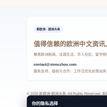
新欧洲 · 欧洲头条
值得信赖的欧洲中文资讯
聚焦欧洲新闻、法国生活、华人社区、留学移
contact@xinouzhou.com
服务支持、版权与合作：工作日优先处理站务
© 2026 新欧洲·欧洲头条. All Rights 
关于我们
法律声明
编辑规范
日期归档
隐私政策
Coo
你的隐私选择