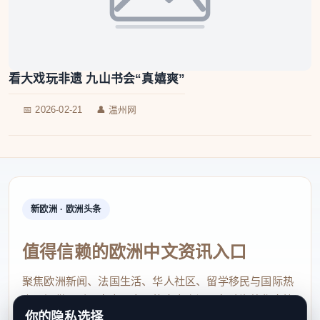
看大戏玩非遗 九山书会“真嬉爽”
📅 2026-02-21
👤 温州网
新欧洲 · 欧洲头条
值得信赖的欧洲中文资讯入口
聚焦欧洲新闻、法国生活、华人社区、留学移民与国际热
点，提供及时、真实、实用的中文资讯，帮助海外华人快
你的隐私选择
速了解欧洲动态。