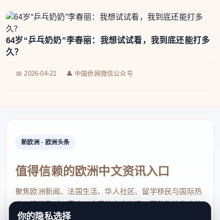
64岁“乒乓奶奶”李春丽：我想试试看，我到底还能打多
久？
📅 2026-04-21
👤 中国侨网微信公众号
新欧洲 · 欧洲头条
值得信赖的欧洲中文资讯入口
聚焦欧洲新闻、法国生活、华人社区、留学移民与国际热
点，提供及时、真实、实用的中文资讯，帮助海外华人快
你的隐私选择
速了解欧洲动态。