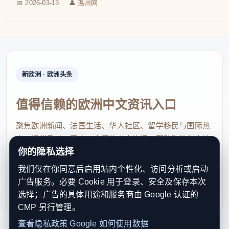
📅 2026-03-13
👤 温州网
新欧洲 · 欧洲头条
值得信赖的欧洲中文资讯入口
聚焦欧洲新闻、法国生活、华人社区、留学移民与国际热
点，提供及时、真实、实用的中文资讯，帮助海外华人快
你的隐私选择
速了解欧洲动态。
我们仅在你同意后启用站内个性化、访问分析或启动
contact@xinouzhou.com
广告服务。必要 Cookie 用于登录、安全及保存本次
服务支持、版权与合作：工作日优先处理站务、投稿与权
选择；广告的具体用途和服务商由 Google 认证的
利通知
CMP 另行管理。
查看隐私政策
Google 如何使用数据