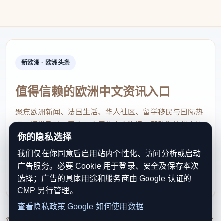
新欧洲 · 欧洲头条
值得信赖的欧洲中文资讯入口
聚焦欧洲新闻、法国生活、华人社区、留学移民与国际热
点，提供及时、真实、实用的中文资讯，帮助海外华人快
你的隐私选择
速了解欧洲动态。
我们仅在你同意后启用站内个性化、访问分析或启动
contact@xinouzhou.com
广告服务。必要 Cookie 用于登录、安全及保存本次
服务支持、版权与合作：工作日优先处理站务、投稿与权
选择；广告的具体用途和服务商由 Google 认证的
利通知
CMP 另行管理。
查看隐私政策
Google 如何使用数据
© 2026 新欧洲·欧洲头条. All Rights Reserved. 本网站持续优化