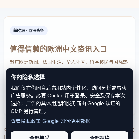
新欧洲 · 欧洲头条
值得信赖的欧洲中文资讯入口
聚焦欧洲新闻、法国生活、华人社区、留学移民与国际热
点，提供及时、真实、实用的中文资讯，帮助海外华人快
你的隐私选择
速了解欧洲动态。
我们仅在你同意后启用站内个性化、访问分析或启动
contact@xinouzhou.com
广告服务。必要 Cookie 用于登录、安全及保存本次
服务支持、版权与合作：工作日优先处理站务、投稿与权
选择；广告的具体用途和服务商由 Google 认证的
利通知
CMP 另行管理。
查看隐私政策
Google 如何使用数据
© 2026 新欧洲·欧洲头条. All Rights Reserved. 本网站持续优化
内容透明度、联系方式与用户权利说明，以提升品牌信任感和
全部接受
全部拒绝