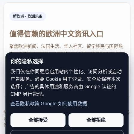
新欧洲 · 欧洲头条
值得信赖的欧洲中文资讯入口
聚焦欧洲新闻、法国生活、华人社区、留学移民与国际热
点，提供及时、真实、实用的中文资讯，帮助海外华人快
你的隐私选择
速了解欧洲动态。
我们仅在你同意后启用站内个性化、访问分析或启动
contact@xinouzhou.com
广告服务。必要 Cookie 用于登录、安全及保存本次
服务支持、版权与合作：工作日优先处理站务、投稿与权
选择；广告的具体用途和服务商由 Google 认证的
利通知
CMP 另行管理。
查看隐私政策
Google 如何使用数据
© 2026 新欧洲·欧洲头条. All Rights Reserved. 本网站持续优化
内容透明度、联系方式与用户权利说明，以提升品牌信任感和
全部接受
全部拒绝
站点完整度。