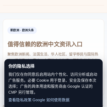
新欧洲 · 欧洲头条
值得信赖的欧洲中文资讯入口
聚焦欧洲新闻、法国生活、华人社区、留学移民与国际热
点，提供及时、真实、实用的中文资讯，帮助海外华人快
你的隐私选择
速了解欧洲动态。
我们仅在你同意后启用站内个性化、访问分析或启动
contact@xinouzhou.com
广告服务。必要 Cookie 用于登录、安全及保存本次
服务支持、版权与合作：工作日优先处理站务、投稿与权
选择；广告的具体用途和服务商由 Google 认证的
利通知
CMP 另行管理。
查看隐私政策
Google 如何使用数据
© 2026 新欧洲·欧洲头条. All Rights Reserved. 本网站持续优化