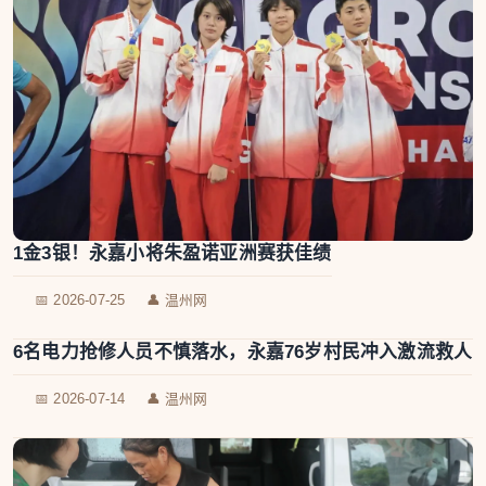
1金3银！永嘉小将朱盈诺亚洲赛获佳绩
📅 2026-07-25
👤 温州网
6名电力抢修人员不慎落水，永嘉76岁村民冲入激流救人
📅 2026-07-14
👤 温州网