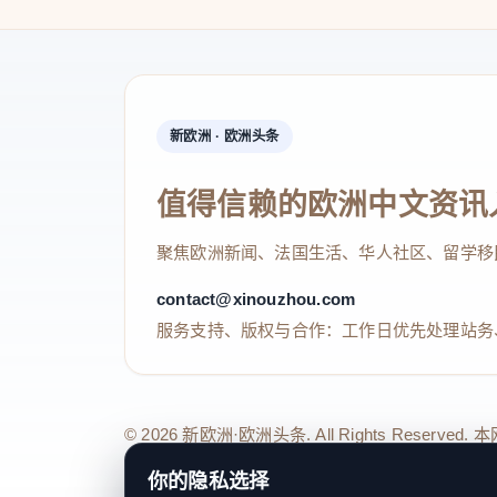
新欧洲 · 欧洲头条
值得信赖的欧洲中文资讯
聚焦欧洲新闻、法国生活、华人社区、留学移
contact@xinouzhou.com
服务支持、版权与合作：工作日优先处理站务
© 2026 新欧洲·欧洲头条. All Rights 
关于我们
法律声明
编辑规范
日期归档
隐私政策
Coo
你的隐私选择