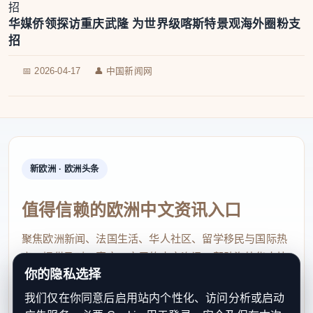
华媒侨领探访重庆武隆 为世界级喀斯特景观海外圈粉支
招
📅 2026-04-17
👤 中国新闻网
新欧洲 · 欧洲头条
值得信赖的欧洲中文资讯入口
聚焦欧洲新闻、法国生活、华人社区、留学移民与国际热
点，提供及时、真实、实用的中文资讯，帮助海外华人快
你的隐私选择
速了解欧洲动态。
我们仅在你同意后启用站内个性化、访问分析或启动
contact@xinouzhou.com