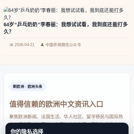
64岁“乒乓奶奶”李春丽：我想试试看，我到底还能打多
久？
📅 2026-04-21
👤 中国侨网微信公众号
新欧洲 · 欧洲头条
值得信赖的欧洲中文资讯入口
聚焦欧洲新闻、法国生活、华人社区、留学移民与国际热
点，提供及时、真实、实用的中文资讯，帮助海外华人快
你的隐私选择
速了解欧洲动态。