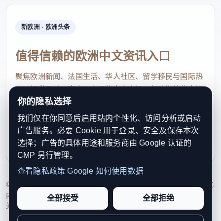
新欧洲 · 欧洲头条
值得信赖的欧洲中文资讯入口
聚焦欧洲新闻、法国生活、华人社区、留学移民与国际热
点，提供及时、真实、实用的中文资讯，帮助海外华人快
你的隐私选择
速了解欧洲动态。
我们仅在你同意后启用站内个性化、访问分析或启动
contact@xinouzhou.com
广告服务。必要 Cookie 用于登录、安全及保存本次
服务支持、版权与合作：工作日优先处理站务、投稿与权
选择；广告的具体用途和服务商由 Google 认证的
利通知
CMP 另行管理。
查看隐私政策
Google 如何使用数据
© 2026 新欧洲·欧洲头条. All Rights Reserved. 本网站持续优化
内容透明度、联系方式与用户权利说明，以提升品牌信任感和
全部接受
全部拒绝
站点完整度。