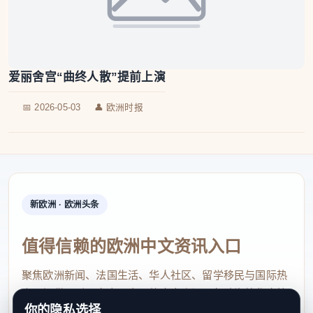
爱丽舍宫“曲终人散”提前上演
📅 2026-05-03
👤 欧洲时报
新欧洲 · 欧洲头条
值得信赖的欧洲中文资讯入口
聚焦欧洲新闻、法国生活、华人社区、留学移民与国际热
点，提供及时、真实、实用的中文资讯，帮助海外华人快
你的隐私选择
速了解欧洲动态。