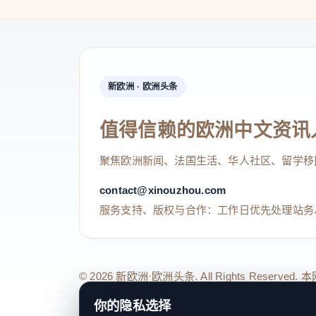
新欧洲 · 欧洲头条
值得信赖的欧洲中文资讯
聚焦欧洲新闻、法国生活、华人社区、留学移
contact@xinouzhou.com
服务支持、版权与合作：工作日优先处理站务
© 2026 新欧洲·欧洲头条. All Rights 
关于我们
法律声明
编辑规范
日期归档
隐私政策
Coo
你的隐私选择