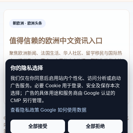
新欧洲 · 欧洲头条
值得信赖的欧洲中文资讯入口
聚焦欧洲新闻、法国生活、华人社区、留学移民与国际热
点，提供及时、真实、实用的中文资讯，帮助海外华人快
你的隐私选择
速了解欧洲动态。
我们仅在你同意后启用站内个性化、访问分析或启动
contact@xinouzhou.com
广告服务。必要 Cookie 用于登录、安全及保存本次
服务支持、版权与合作：工作日优先处理站务、投稿与权
选择；广告的具体用途和服务商由 Google 认证的
利通知
CMP 另行管理。
查看隐私政策
Google 如何使用数据
© 2026 新欧洲·欧洲头条. All Rights Reserved. 本网站持续优化
内容透明度、联系方式与用户权利说明，以提升品牌信任感和
全部接受
全部拒绝
站点完整度。