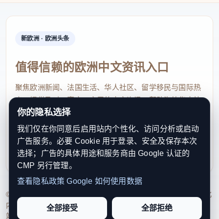
新欧洲 · 欧洲头条
值得信赖的欧洲中文资讯入口
聚焦欧洲新闻、法国生活、华人社区、留学移民与国际热
点，提供及时、真实、实用的中文资讯，帮助海外华人快
你的隐私选择
速了解欧洲动态。
我们仅在你同意后启用站内个性化、访问分析或启动
contact@xinouzhou.com
广告服务。必要 Cookie 用于登录、安全及保存本次
服务支持、版权与合作：工作日优先处理站务、投稿与权
选择；广告的具体用途和服务商由 Google 认证的
利通知
CMP 另行管理。
查看隐私政策
Google 如何使用数据
© 2026 新欧洲·欧洲头条. All Rights Reserved. 本网站持续优化
内容透明度、联系方式与用户权利说明，以提升品牌信任感和
全部接受
全部拒绝
站点完整度。