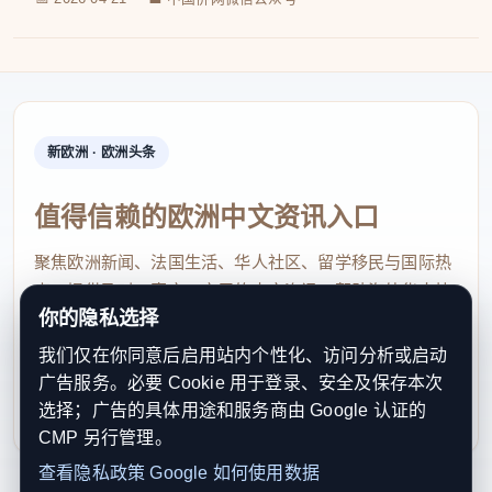
新欧洲 · 欧洲头条
值得信赖的欧洲中文资讯入口
聚焦欧洲新闻、法国生活、华人社区、留学移民与国际热
点，提供及时、真实、实用的中文资讯，帮助海外华人快
你的隐私选择
速了解欧洲动态。
我们仅在你同意后启用站内个性化、访问分析或启动
contact@xinouzhou.com
广告服务。必要 Cookie 用于登录、安全及保存本次
服务支持、版权与合作：工作日优先处理站务、投稿与权
选择；广告的具体用途和服务商由 Google 认证的
利通知
CMP 另行管理。
查看隐私政策
Google 如何使用数据