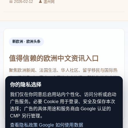
📅 2026-02-12
👤 温州网
新欧洲 · 欧洲头条
值得信赖的欧洲中文资讯入口
聚焦欧洲新闻、法国生活、华人社区、留学移民与国际热
点，提供及时、真实、实用的中文资讯，帮助海外华人快
你的隐私选择
速了解欧洲动态。
我们仅在你同意后启用站内个性化、访问分析或启动
contact@xinouzhou.com
广告服务。必要 Cookie 用于登录、安全及保存本次
服务支持、版权与合作：工作日优先处理站务、投稿与权
选择；广告的具体用途和服务商由 Google 认证的
利通知
CMP 另行管理。
查看隐私政策
Google 如何使用数据