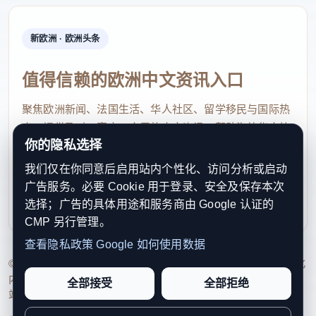
新欧洲 · 欧洲头条
值得信赖的欧洲中文资讯入口
聚焦欧洲新闻、法国生活、华人社区、留学移民与国际热
点，提供及时、真实、实用的中文资讯，帮助海外华人快
你的隐私选择
速了解欧洲动态。
我们仅在你同意后启用站内个性化、访问分析或启动
contact@xinouzhou.com
广告服务。必要 Cookie 用于登录、安全及保存本次
服务支持、版权与合作：工作日优先处理站务、投稿与权
选择；广告的具体用途和服务商由 Google 认证的
利通知
CMP 另行管理。
查看隐私政策
Google 如何使用数据
© 2026 新欧洲·欧洲头条. All Rights Reserved. 本网站持续优化
内容透明度、联系方式与用户权利说明，以提升品牌信任感和
全部接受
全部拒绝
站点完整度。