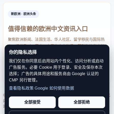
新欧洲 · 欧洲头条
值得信赖的欧洲中文资讯入口
聚焦欧洲新闻、法国生活、华人社区、留学移民与国际热
点，提供及时、真实、实用的中文资讯，帮助海外华人快
你的隐私选择
速了解欧洲动态。
我们仅在你同意后启用站内个性化、访问分析或启动
contact@xinouzhou.com
广告服务。必要 Cookie 用于登录、安全及保存本次
服务支持、版权与合作：工作日优先处理站务、投稿与权
选择；广告的具体用途和服务商由 Google 认证的
利通知
CMP 另行管理。
查看隐私政策
Google 如何使用数据
© 2026 新欧洲·欧洲头条. All Rights Reserved. 本网站持续优化
内容透明度、联系方式与用户权利说明，以提升品牌信任感和
全部接受
全部拒绝
站点完整度。